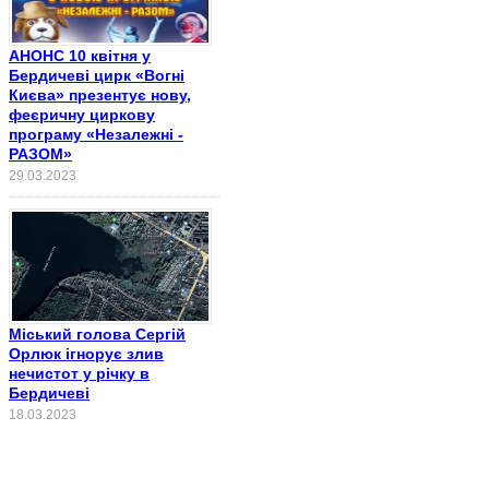
АНОНС 10 квітня у
Бердичеві цирк «Вогні
Києва» презентує нову,
феєричну циркову
програму «Незалежні -
РАЗОМ»
29.03.2023
Міський голова Сергій
Орлюк ігнорує злив
нечистот у річку в
Бердичеві
18.03.2023