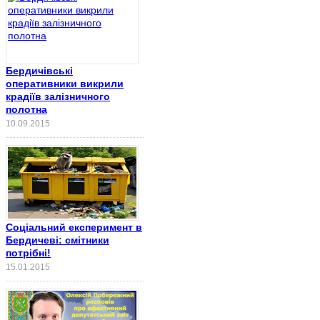
Бердичівські
оперативники викрили
крадіїв залізничного
полотна
10.09.2015
Соціальний експеримент в
Бердичеві: смітники
потрібні!
15.01.2015