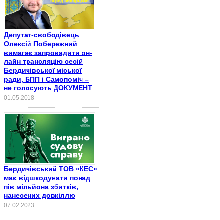
Депутат-свободівець
Олексій Побережний
вимагає запровадити он-
лайн трансляцію сесій
Бердичівської міської
ради, БПП і Самопоміч –
не голосують ДОКУМЕНТ
01.05.2018
Бердичівський ТОВ «КЕС»
має відшкодувати понад
пів мільйона збитків,
нанесених довкіллю
07.02.2023