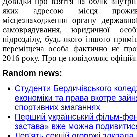
Довідки про взяття на облік внутрі
яких адресою місця прожив
місцезнаходження органу державно
самоврядування, юридичної особ
підрозділу, будь-якого іншого прим
переміщена особа фактично не про
2016 року. Про це повідомляє офіційн
Random news:
Студенти Бердичівського колед
економіки та права вкотре зайн
спортивних змаганнях
Перший український фільм-фен
застава» вже можна подивитис
Дев’ять секцій огорожі злизала