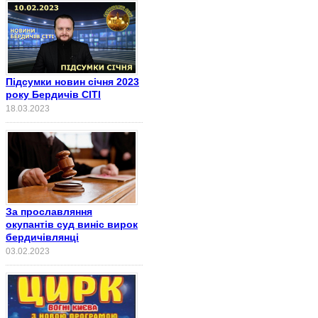
Підсумки новин січня 2023
року Бердичів СІТІ
18.03.2023
За прославляння
окупантів суд виніс вирок
бердичівлянці
03.02.2023