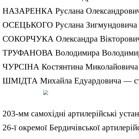
НАЗАРЕНКА Руслана Олександрович
ОСЕЦЬКОГО Руслана Зигмундовича 
СОКОРЧУКА Олександра Вікторовича
ТРУФАНОВА Володимира Володимир
ЧУРСІНА Костянтина Миколайовича 
ШМІДТА Михайла Едуардовича — ст
203-мм самохідні артилерійські уста
26-ї окремої Бердичівської артилерій