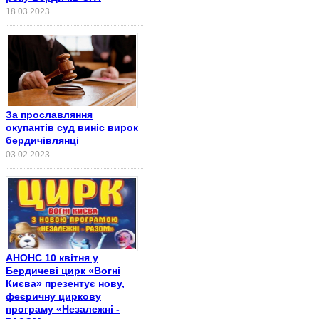
18.03.2023
За прославляння
окупантів суд виніс вирок
бердичівлянці
03.02.2023
АНОНС 10 квітня у
Бердичеві цирк «Вогні
Києва» презентує нову,
феєричну циркову
програму «Незалежні -