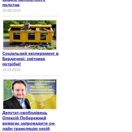
полотна
10.09.2015
Соціальний експеримент в
Бердичеві: смітники
потрібні!
15.01.2015
Депутат-свободівець
Олексій Побережний
вимагає запровадити он-
лайн трансляцію сесій