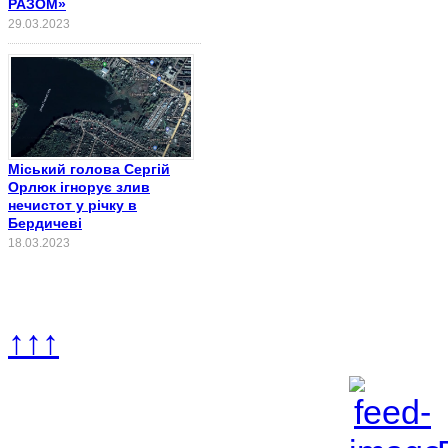
РАЗОМ»
29.03.2023
Міський голова Сергій
Орлюк ігнорує злив
нечистот у річку в
Бердичеві
18.03.2023
↑↑↑