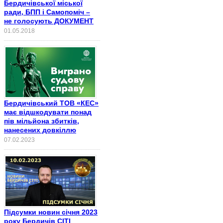
Бердичівської міської
ради, БПП і Самопоміч –
не голосують ДОКУМЕНТ
01.05.2018
Бердичівський ТОВ «КЕС»
має відшкодувати понад
пів мільйона збитків,
нанесених довкіллю
07.02.2023
Підсумки новин січня 2023
року Бердичів СІТІ