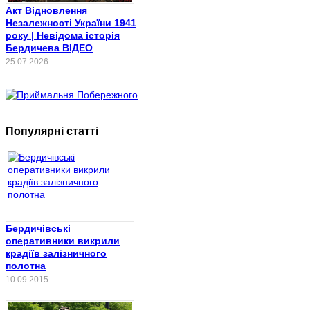
Акт Відновлення
Незалежності України 1941
року | Невідома історія
Бердичева ВІДЕО
25.07.2026
Популярні статті
Бердичівські
оперативники викрили
крадіїв залізничного
полотна
10.09.2015