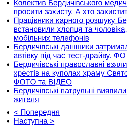
Колектив Бердичівського медич
просити захисту. А хто захистит
Працівники карного розшуку Б
встановили хлопця та чоловіка,
мобільних телефонів
Бердичівські даішники затримал
автівку під час тест-драйву. Ф
Бердичівські православні взяли
хрестів на куполах храму Свят
ФОТО та ВІДЕО
Бердичівські патрульні виявили
жителя
< Попередня
Наступна >