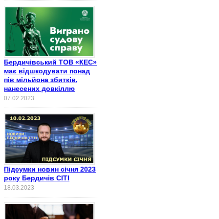
Бердичівський ТОВ «КЕС»
має відшкодувати понад
пів мільйона збитків,
нанесених довкіллю
07.02.2023
Підсумки новин січня 2023
року Бердичів СІТІ
18.03.2023