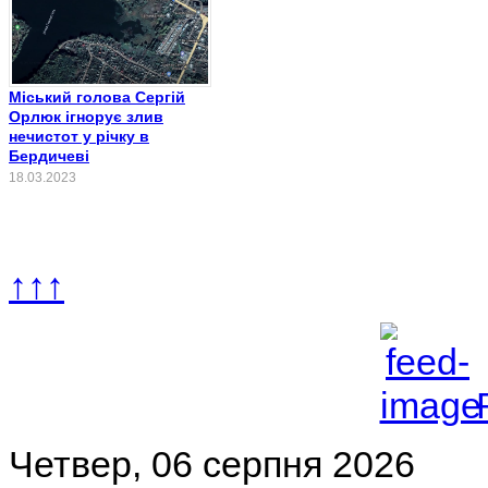
Міський голова Сергій
Орлюк ігнорує злив
нечистот у річку в
Бердичеві
18.03.2023
↑↑↑
Четвер, 06 серпня 2026