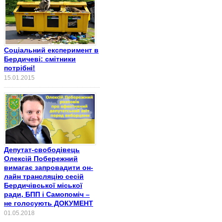
Соціальний експеримент в
Бердичеві: смітники
потрібні!
15.01.2015
Депутат-свободівець
Олексій Побережний
вимагає запровадити он-
лайн трансляцію сесій
Бердичівської міської
ради, БПП і Самопоміч –
не голосують ДОКУМЕНТ
01.05.2018