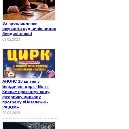
За прославляння
окупантів суд виніс вирок
бердичівлянці
03.02.2023
АНОНС 10 квітня у
Бердичеві цирк «Вогні
Києва» презентує нову,
феєричну циркову
програму «Незалежні -
РАЗОМ»
29.03.2023