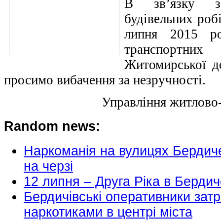
В зв’язку з
будівельних роб
липня 2015 р
транспортни
Житомирської до
просимо вибачення за незручності.
Управління житлово
Random news:
Наркоманія на вулицях Бердиче
на черзі
12 липня – Друга Ріка в Берд
Бердичівські оперативники зат
наркотиками в центрі міста