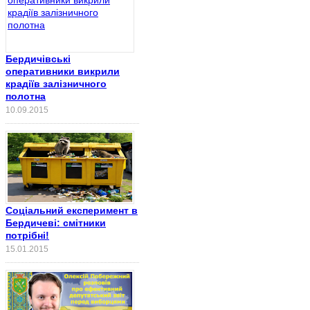
Бердичівські
оперативники викрили
крадіїв залізничного
полотна
10.09.2015
Соціальний експеримент в
Бердичеві: смітники
потрібні!
15.01.2015