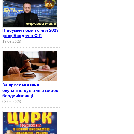
Підсумки новин січня 2023
року Бердичів СІТІ
18.03.2023
За прославляння
окупантів суд виніс вирок
бердичівлянці
03.02.2023