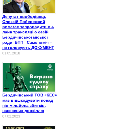
Депутат-свободівець
Олексій Побережний
вимагає запровадити он-
лайн трансляцію сесій
Бердичівської міської
ради, БПП і Самопоміч –
не голосують ДОКУМЕНТ
01.05.2018
Бердичівський ТОВ «КЕС»
має відшкодувати понад
пів мільйона збитків,
нанесених довкіллю
07.02.2023