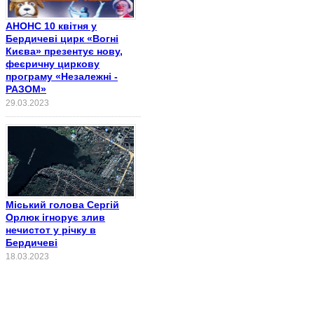
АНОНС 10 квітня у
Бердичеві цирк «Вогні
Києва» презентує нову,
феєричну циркову
програму «Незалежні -
РАЗОМ»
29.03.2023
Міський голова Сергій
Орлюк ігнорує злив
нечистот у річку в
Бердичеві
18.03.2023