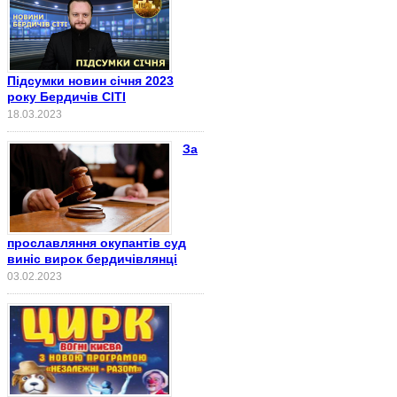
Підсумки новин січня 2023
року Бердичів СІТІ
18.03.2023
За
прославляння окупантів суд
виніс вирок бердичівлянці
03.02.2023