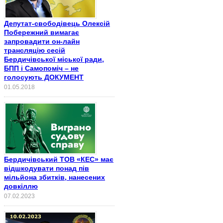
Депутат-свободівець Олексій
Побережний вимагає
запровадити он-лайн
трансляцію сесій
Бердичівської міської ради,
БПП і Самопоміч – не
голосують ДОКУМЕНТ
01.05.2018
Бердичівський ТОВ «КЕС» має
відшкодувати понад пів
мільйона збитків, нанесених
довкіллю
07.02.2023