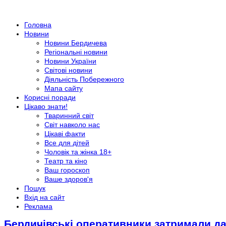
Головна
Новини
Новини Бердичева
Регіональні новини
Новини України
Світові новини
Діяльність Побережного
Мапа сайту
Корисні поради
Цікаво знати!
Тваринний світ
Світ навколо нас
Цікаві факти
Все для дітей
Чоловік та жінка 18+
Театр та кіно
Ваш гороскоп
Ваше здоров'я
Пошук
Вхід на сайт
Реклама
Бердичівські оперативники затримали да