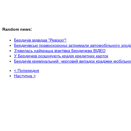
Random news:
Бердичів відвідав "Ревізор"!
Бердичівські правоохоронці затримали автомобільного злоді
З’явилась найкраща візитівка Бердичева ВІДЕО
У Бердичеві розшукують крадія кредитних карток
Бердичів кримінальний: черговий випадок крадіжки мобільн
< Попередня
Наступна >