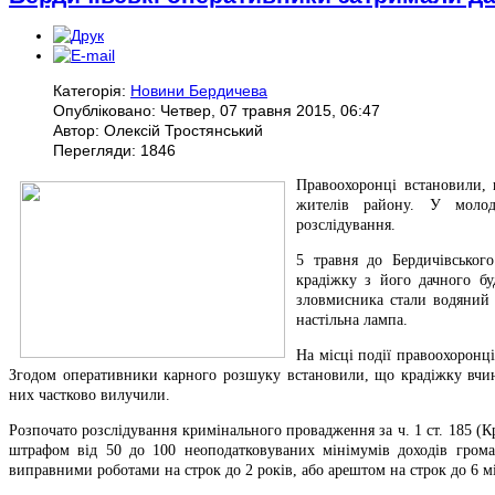
Категорія:
Новини Бердичева
Опубліковано: Четвер, 07 травня 2015, 06:47
Автор: Олексій Тростянський
Перегляди: 1846
Правоохоронці встановили,
жителів району. У молод
розслідування.
5 травня до Бердичівсько
крадіжку з його дачного бу
зловмисника стали водяний 
настільна лампа.
На місці події правоохоронц
Згодом оперативники карного розшуку встановили, що крадіжку вчини
них частково вилучили.
Розпочато розслідування кримінального провадження за ч. 1 ст. 185 (К
штрафом від 50 до 100 неоподатковуваних мінімумів доходів грома
виправними роботами на строк до 2 років, або арештом на строк до 6 мі