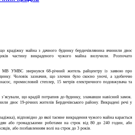
 що крадіжку майна з дачного будинку бердичівлянина вчинили двоє
иків частину викраденого чужого майна вилучили. Розпочато
го МВ УМВС звернувся 68-річний житель райцентру із заявою про
динку. Чоловік зазначив, що злочин було скоєно уночі, а здобиччю
насос, промисловий степлер, 15 метрів електричного подовжувача та
і з’ясували, що крадій потрапив до будинку, зламавши навісний замок.
ли двоє 19-річних жителів Бердичівського району. Викрадені речі у
радіжка), відповідно до якої таємне викрадення чужого майна карається
дян або громадськими роботами на строк від 80 до 240 годин, або
сяців, або позбавленням волі на строк до 3 років.