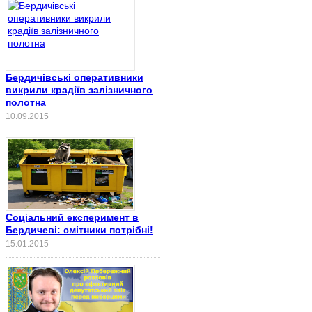
Бердичівські оперативники
викрили крадіїв залізничного
полотна
10.09.2015
Соціальний експеримент в
Бердичеві: смітники потрібні!
15.01.2015