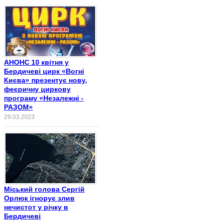
АНОНС 10 квітня у
Бердичеві цирк «Вогні
Києва» презентує нову,
феєричну циркову
програму «Незалежні -
РАЗОМ»
29.03.2023
Міський голова Сергій
Орлюк ігнорує злив
нечистот у річку в
Бердичеві