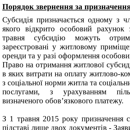
Порядок звернення за призначення
Субсидія призначається одному з чл
якого відкрито особовий рахунок 
травня субсидію можуть отрим
зареєстровані у житловому приміщен
оренди та у разі оформлення особових
Право на отримання житлової субсид
в яких витрати на оплату житлово-ко
з соціальної норми житла та соціаль
послугами, з урахуванням піл
визначеного обов’язкового платежу.
З 1 травня 2015 року призначення с
підставі лише двох документів - Зая