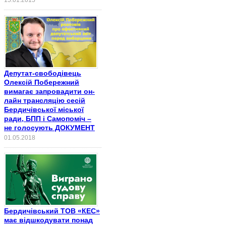
15.01.2015
Депутат-свободівець
Олексій Побережний
вимагає запровадити он-
лайн трансляцію сесій
Бердичівської міської
ради, БПП і Самопоміч –
не голосують ДОКУМЕНТ
01.05.2018
Бердичівський ТОВ «КЕС»
має відшкодувати понад