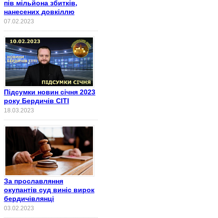
пів мільйона збитків,
нанесених довкіллю
07.02.2023
Підсумки новин січня 2023
року Бердичів СІТІ
18.03.2023
За прославляння
окупантів суд виніс вирок
бердичівлянці
03.02.2023