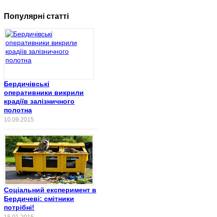
Популярні статті
Бердичівські
оперативники викрили
крадіїв залізничного
полотна
10.09.2015
Соціальний експеримент в
Бердичеві: смітники
потрібні!