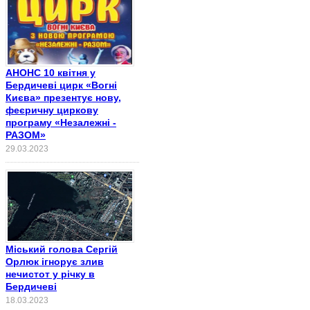
АНОНС 10 квітня у
Бердичеві цирк «Вогні
Києва» презентує нову,
феєричну циркову
програму «Незалежні -
РАЗОМ»
29.03.2023
Міський голова Сергій
Орлюк ігнорує злив
нечистот у річку в
Бердичеві
18.03.2023