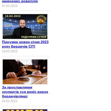
нанесених довкіллю
07.02.2023
Підсумки новин січня 2023
року Бердичів СІТІ
18.03.2023
За прославляння
окупантів суд виніс вирок
бердичівлянці
03.02.2023