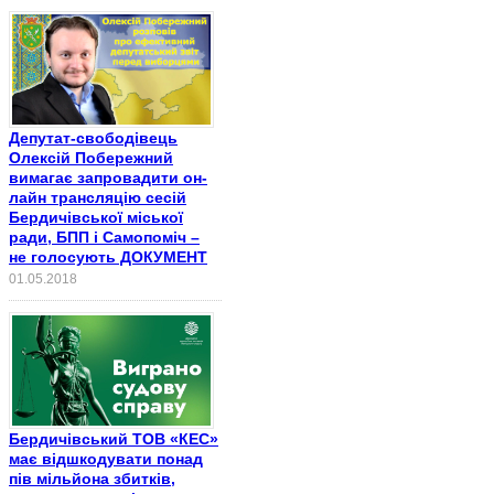
Депутат-свободівець
Олексій Побережний
вимагає запровадити он-
лайн трансляцію сесій
Бердичівської міської
ради, БПП і Самопоміч –
не голосують ДОКУМЕНТ
01.05.2018
Бердичівський ТОВ «КЕС»
має відшкодувати понад
пів мільйона збитків,