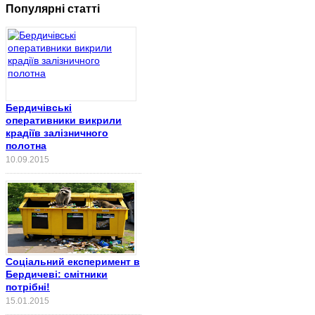
Популярні статті
Бердичівські
оперативники викрили
крадіїв залізничного
полотна
10.09.2015
Соціальний експеримент в
Бердичеві: смітники
потрібні!
15.01.2015