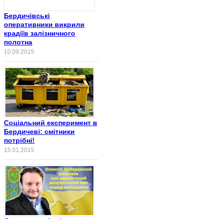
Бердичівські
оперативники викрили
крадіїв залізничного
полотна
10.09.2015
Соціальний експеримент в
Бердичеві: смітники
потрібні!
15.01.2015