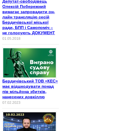
Депутат-свободівець
Олексій Побережний
вимагає запровадити он-
лайн трансляцію сесій
Бердичівської міської
ради, БПП і Самопоміч –
не голосують ДОКУМЕНТ
01.05.2018
Бердичівський ТОВ «КЕС»
має відшкодувати понад
пів мільйона збитків,
нанесених довкіллю
07.02.2023