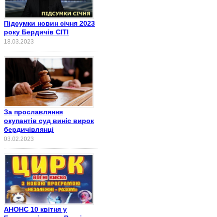
Підсумки новин січня 2023
року Бердичів СІТІ
18.03.2023
За прославляння
окупантів суд виніс вирок
бердичівлянці
03.02.2023
АНОНС 10 квітня у