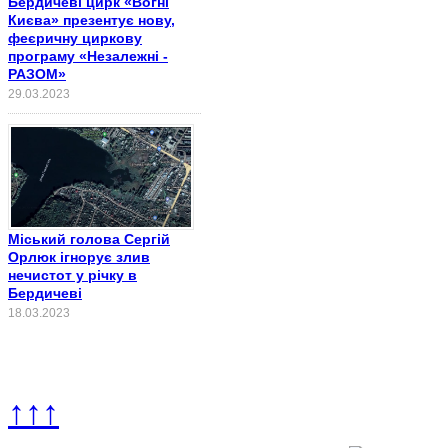
Бердичеві цирк «Вогні
Києва» презентує нову,
феєричну циркову
програму «Незалежні -
РАЗОМ»
29.03.2023
Міський голова Сергій
Орлюк ігнорує злив
нечистот у річку в
Бердичеві
18.03.2023
↑↑↑