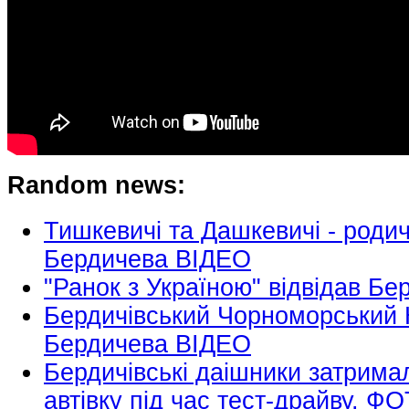
Random news:
Тишкевичі та Дашкевичі - родичі
Бердичева ВІДЕО
"Ранок з Україною" відвідав Бе
Бердичівський Чорноморський К
Бердичева ВІДЕО
Бердичівські даішники затримал
автівку під час тест-драйву. Ф