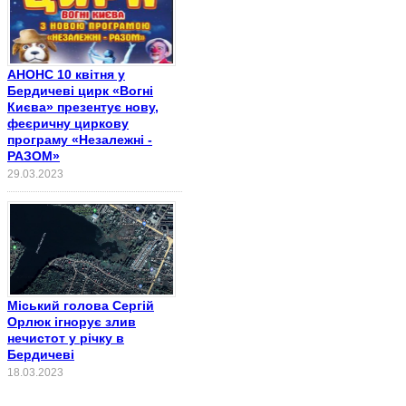
АНОНС 10 квітня у
Бердичеві цирк «Вогні
Києва» презентує нову,
феєричну циркову
програму «Незалежні -
РАЗОМ»
29.03.2023
Міський голова Сергій
Орлюк ігнорує злив
нечистот у річку в
Бердичеві
18.03.2023