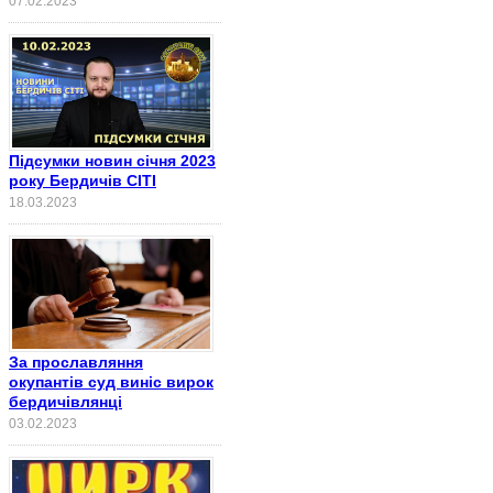
07.02.2023
Підсумки новин січня 2023
року Бердичів СІТІ
18.03.2023
За прославляння
окупантів суд виніс вирок
бердичівлянці
03.02.2023