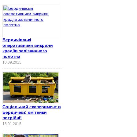
Бердичівські
оперативники викрили
крадіїв залізничного
полотна
10.09.2015
Соціальний експеримент в
Бердичеві: смітники
потрібні!
15.01.2015