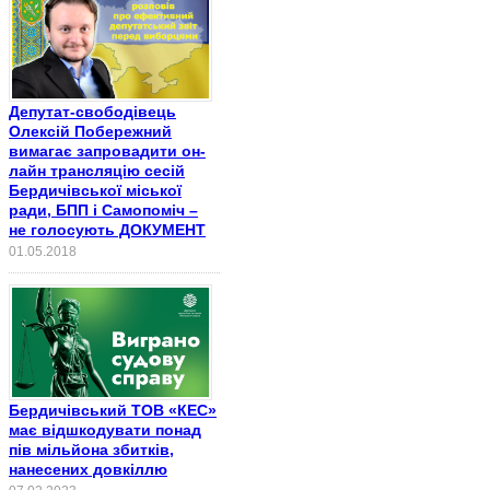
Депутат-свободівець
Олексій Побережний
вимагає запровадити он-
лайн трансляцію сесій
Бердичівської міської
ради, БПП і Самопоміч –
не голосують ДОКУМЕНТ
01.05.2018
Бердичівський ТОВ «КЕС»
має відшкодувати понад
пів мільйона збитків,
нанесених довкіллю