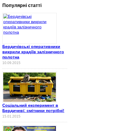
Популярні статті
Бердичівські оперативники
викрили крадіїв залізничного
полотна
10.09.2015
Соціальний експеримент в
Бердичеві: смітники потрібні!
15.01.2015