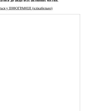
тися до акції всіх активних містян.
ться у ІНФОГРАФІЦІ (клікабельно)