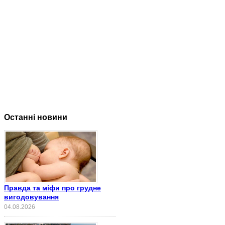
Останні новини
Правда та міфи про грудне
вигодовування
04.08.2026