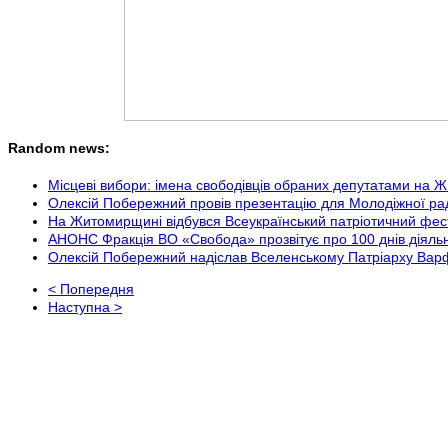
Random news:
Місцеві вибори: імена свободівців обраних депутатами на
Олексій Побережний провів презентацію для Молодіжної ра
На Житомирщині відбувся Всеукраїнський патріотичний фе
АНОНС Фракція ВО «Свобода» прозвітує про 100 днів діяльнос
Олексій Побережний надіслав Вселенському Патріарху Варфо
< Попередня
Наступна >