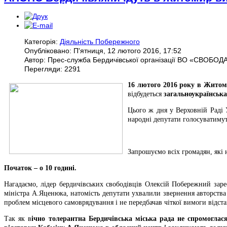
Категорія:
Діяльність Побережного
Опубліковано: П'ятниця, 12 лютого 2016, 17:52
Автор: Прес-служба Бердичівської організації ВО «СВОБОД
Перегляди: 2291
16 лютого 2016 року в Житом
відбудеться
загальноукраїнська
Цього ж дня у Верховній Раді У
народні депутати голосуватимут
Запрошуємо всіх громадян, які 
Початок – о 10 годині.
Нагадаємо, лідер бердичівських свободівців Олексій Побережний заре
міністра А.Яценюка, натомість депутати ухвалили звернення авторства
проблем місцевого самоврядування і не передбачав чіткої вимоги відст
Так як в
ічно толерантна Бердичівська міська рада не спромоглася