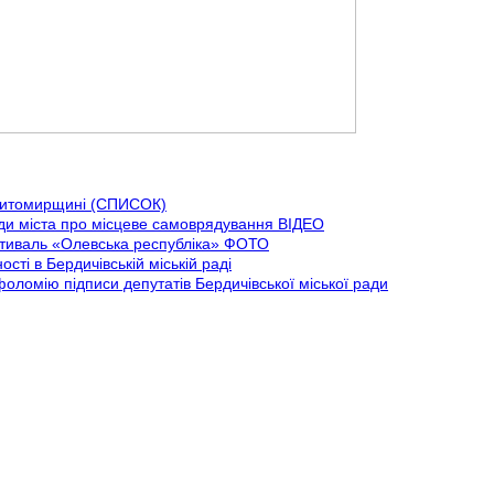
 Житомирщині (СПИСОК)
ди міста про місцеве самоврядування ВІДЕО
стиваль «Олевська республіка» ФОТО
ті в Бердичівській міській раді
ломію підписи депутатів Бердичівської міської ради