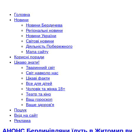
Головна
Новини
Новини Бердичева
Регіональні новини
Новини України
Світові новини
Діяльність Побережного
Мапа сайту
Корисні поради
Цікаво знати!
Тваринний світ
Світ навколо нас
Цікаві факти
Все для дітей
Чоловік та жінка 18+
Театр та кіно
Ваш гороскоп
Ваше здоров'я
Пошук
Вхід на сайт
Реклама
АНОНС Бердичівляни їдуть в Житомир ви