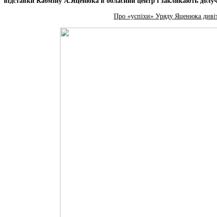
відставки Кабміну А.Яценюка в обласний центр і закликають долуча
Про «успіхи» Уряду Яценюка диві