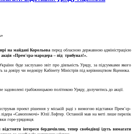
А»
ирі на майдані Корольова
перед обласною державною адміністрацією
 акція «Прем'єра-мародера – під трибунал!».
країни буде заслухано звіт про діяльність Уряду, за підсумками якого
ь за довіру чи недовіру Кабінету Міністрів під керівництвом Яценюка.
не задоволені грабіжницькою політикою Уряду, долучитись до акції.
єстрував проект рішення у міській раді з вимогою відставки Прем’єр-
 лідера «Самопомочі» Юлії Лефтер. Останній мав на меті лише перелік
авки горе-урядовця.
 відстояти інтереси бердичівлян, тепер свободівці їдуть вимагати