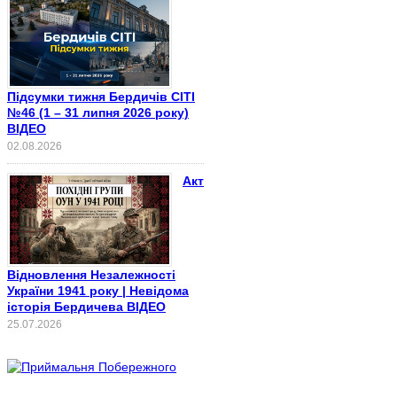
Підсумки тижня Бердичів СІТІ
№46 (1 – 31 липня 2026 року)
ВІДЕО
02.08.2026
Акт
Відновлення Незалежності
України 1941 року | Невідома
історія Бердичева ВІДЕО
25.07.2026