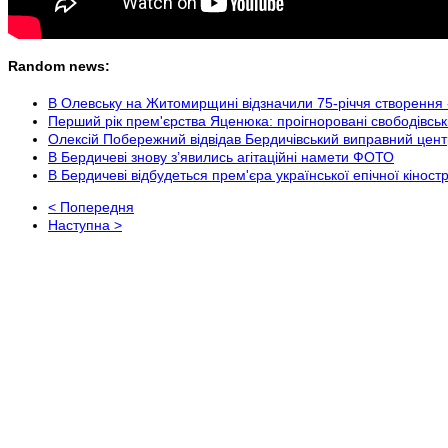
Random news:
В Олевську на Житомирщині відзначили 75-річчя створення 
Перший рік прем'єрства Яценюка: проігноровані свободівсь
Олексій Побережний відвідав Бердичівський виправний цент
В Бердичеві знову з’явились агітаційні намети ФОТО
В Бердичеві відбудеться прем'єра української епічної кіно
< Попередня
Наступна >