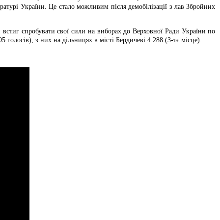
ратурі України. Це стало можливим після демобілізації з лав Збройних
н встиг спробувати свої сили на виборах до Верховної Ради України по
5 голосів), з них на дільницях в місті Бердичеві 4 288 (3-тє місце).