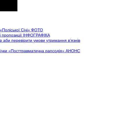
«Поліської Січі» ФОТО
кі пропозиції ІНФОГРАФІКА
р аби перевірити умови утримання в’язнів
стрічки «Посттравматична рапсодія» АНОНС