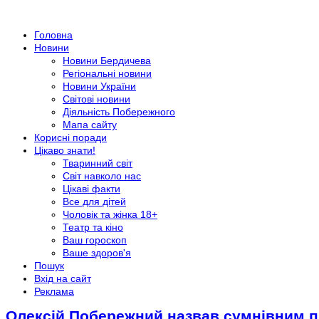
Головна
Новини
Новини Бердичева
Регіональні новини
Новини України
Світові новини
Діяльність Побережного
Мапа сайту
Корисні поради
Цікаво знати!
Тваринний світ
Світ навколо нас
Цікаві факти
Все для дітей
Чоловік та жінка 18+
Театр та кіно
Ваш гороскоп
Ваше здоров'я
Пошук
Вхід на сайт
Реклама
Олексій Побережний назвав сумнівним 