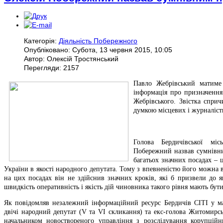
Категорія:
Діяльність Побережного
Опубліковано: Субота, 13 червня 2015, 10:05
Автор: Олексій Тростянський
Перегляди: 2157
Павло Жебрівський матиме 
інформація про призначенн
Жебрівського. Звістка спри
думкою місцевих і журналіст
Голова Бердичівської міс
Побережний назвав сумнівни
багатьох значних посадах – 
України в якості народного депутата. Тому з впевненістю його можна в
на цих посадах він не здійснив значних кроків, які б призвели до я
швидкість оперативність і якість дій чиновника такого рівня мають бу
Як повідомляв незалежний інформаційний ресурс Бердичів СІТІ у м
двічі народний депутат (V та VI скликання) та екс-голова Житомирсь
начальником новоствореного управління з розслідування корупцій