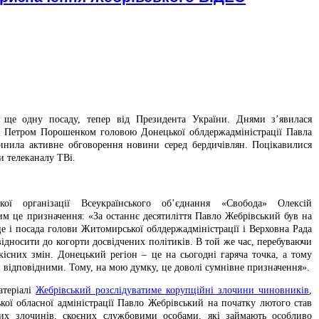
ще одну посаду, тепер від Президента України. Днями з’явилася
я Петром Порошенком головою Донецької облдержадміністрації Павла
чинила активне обговорення новини серед бердичівлян. Поцікавилися
и телеканалу ТВі.
ької організації Всеукраїнського об’єднання «Свобода» Олексій
м це призначення: «За останнє десятиліття Павло Жебрівський був на
це і посада голови Житомирської облдержадміністрації і Верховна Рада
ідносити до когорти досвідчених політиків. В той же час, перебуваючи
кісних змін. Донецький регіон – це на сьогодні гаряча точка, а тому
ти відповідними. Тому, на мою думку, це доволі сумнівне призначення».
атеріалі
Жебрівський розслідуватиме корупційні злочини чиновників
,
кої обласної адміністрації Павло Жебрівський на початку лютого став
них злочинів, скоєних службовими особами, які займають особливо