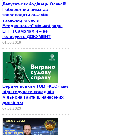
Депутат-свободівець Олексій
Побережний вимагає
запровадити он-лайн
трансляцію сесій
Бердичівської міської ради,
БПП і Самопоміч – не
голосують ДОКУМЕНТ
01.05.2018
Бердичівський ТОВ «КЕС» має
відшкодувати понад пів
мільйона збитків, нанесених
довкіллю
07.02.2023