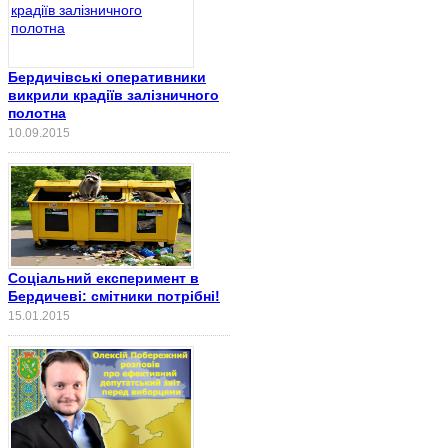
Бердичівські оперативники
викрили крадіїв залізничного
полотна
10.09.2015
Соціальний експеримент в
Бердичеві: смітники потрібні!
15.01.2015