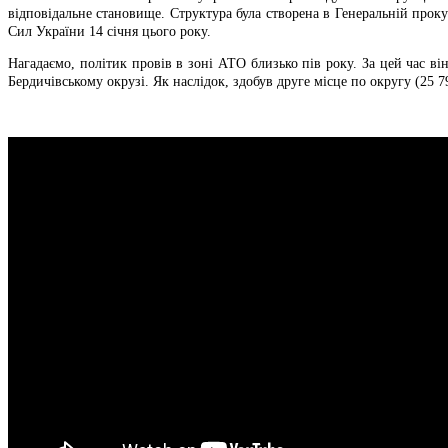
відповідальне становище. Структура була створена в Генеральній проку
Сил України 14 січня цього року.
Нагадаємо, політик провів в зоні АТО близько пів року. За цей час ві
Бердичівському окрузі. Як наслідок, здобув друге місце по округу (25 79