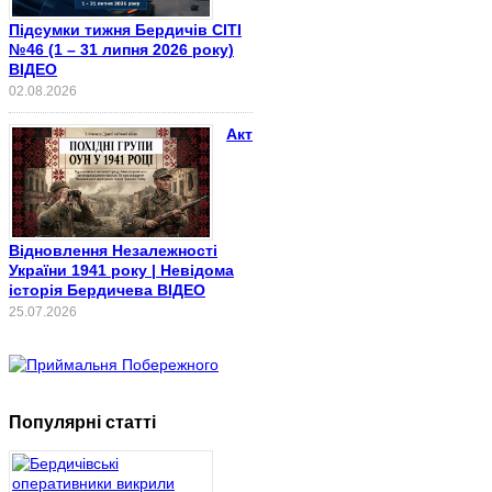
Підсумки тижня Бердичів СІТІ
№46 (1 – 31 липня 2026 року)
ВІДЕО
02.08.2026
Акт
Відновлення Незалежності
України 1941 року | Невідома
історія Бердичева ВІДЕО
25.07.2026
Популярні статті