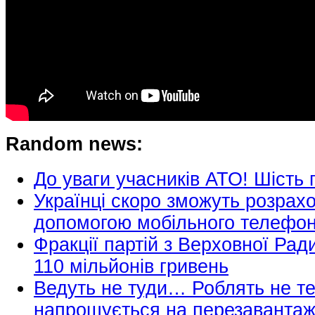
Random news:
До уваги учасників АТО! Шість
Українці скоро зможуть розрахо
допомогою мобільного телефо
Фракції партій з Верховної Рад
110 мільйонів гривень
Ведуть не туди… Роблять не 
напрошується на перезаванта