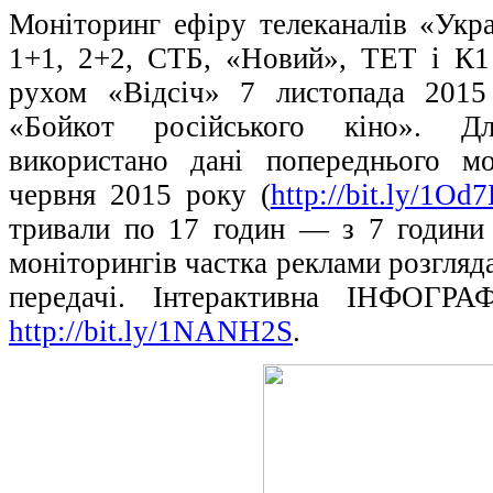
Моніторинг ефіру телеканалів «Укра
1+1, 2+2, СТБ, «Новий», ТЕТ і К1
рухом «Відсіч» 7 листопада 2015
«Бойкот російського кіно». Д
використано дані попереднього мо
червня 2015 року (
http://bit.ly/1Od
тривали по 17 годин — з 7 години 
моніторингів частка реклами розгляд
передачі. Інтерактивна ІНФОГР
http://bit.ly/1NANH2S
.