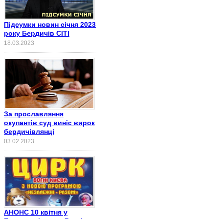
Підсумки новин січня 2023
року Бердичів СІТІ
18.03.2023
За прославляння
окупантів суд виніс вирок
бердичівлянці
03.02.2023
АНОНС 10 квітня у