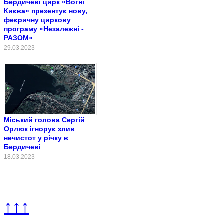
Бердичеві цирк «Вогні
Києва» презентує нову,
феєричну циркову
програму «Незалежні -
РАЗОМ»
29.03.2023
Міський голова Сергій
Орлюк ігнорує злив
нечистот у річку в
Бердичеві
18.03.2023
↑↑↑