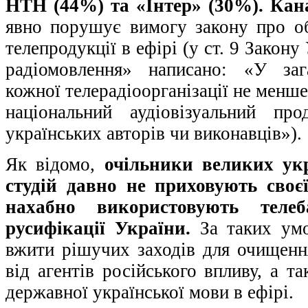
НТН (44%) та «Інтер» (30%). Кан
явно порушує вимогу закону про об
телепродукції в ефірі (у ст. 9 Закон
радіомовлення» написано: «У заг
кожної телерадіоорганізації не менше
національний аудіовізуальний пр
українських авторів чи виконавців»).
Як відомо,
очільники великих укр
студій давно не приховують своєї
нахабно використовують теле
русифікації України.
За таких умо
вжити рішучих заходів для очищення
від агентів російського впливу, а т
державної української мови в ефірі.