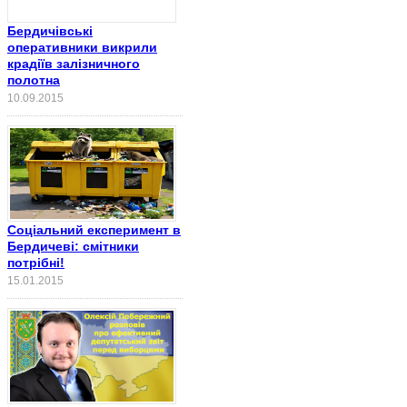
Бердичівські
оперативники викрили
крадіїв залізничного
полотна
10.09.2015
Соціальний експеримент в
Бердичеві: смітники
потрібні!
15.01.2015