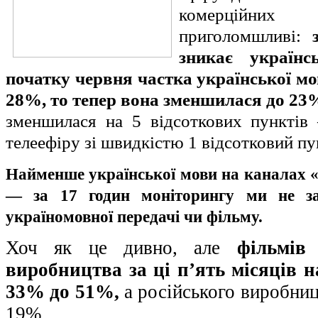
комерційних т
приголомшливі:
зникає українс
початку червня частка української м
28%, то тепер вона зменшилася до 23
зменшилася на 5 відсоткових пунктів
телеефіру зі швидкістю 1 відсотковий пу
Найменше української мови на каналах «
— за 17 годин моніторингу ми не за
україномовної передачі чи фільму.
Хоч як це дивно, але
фільмів
виробництва за ці п’ять місяців 
33% до 51%,
а російського виробни
19%.