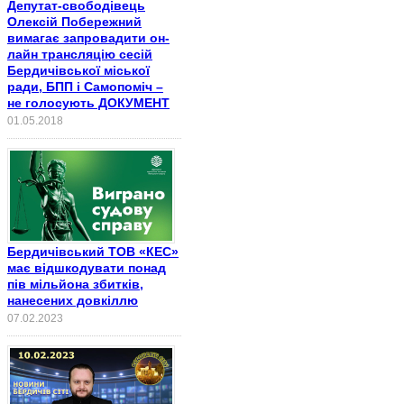
Депутат-свободівець
Олексій Побережний
вимагає запровадити он-
лайн трансляцію сесій
Бердичівської міської
ради, БПП і Самопоміч –
не голосують ДОКУМЕНТ
01.05.2018
Бердичівський ТОВ «КЕС»
має відшкодувати понад
пів мільйона збитків,
нанесених довкіллю
07.02.2023