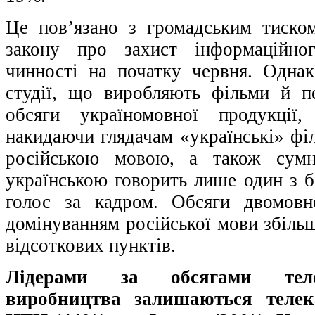
Це пов’язано з громадським тиско
закону про захист інформаційно
чинності на початку червня. Однак,
студії, що виробляють фільми й пе
обсяги україномовної продукції
накидаючи глядачам «українські» філ
російською мовою, а також сумні
українською говорить лише один з б
голос за кадром. Обсяги двомовн
домінуванням російської мови збільш
відсоткових пунктів.
Лідерами за обсягами телеп
виробництва залишаються телек