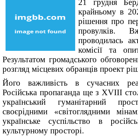
21 грудня Бер
крайньому в 202
рішення про пе
провулків. 
проводилась ак
комісії та опи
Результатом громадського обговорен
розгляд місцевих обранців проект рі
Його важливість в сучасних реа
Російська пропаганда ще з ХVІІІ сто
український гуманітарний прос
своєрідними «світоглядними міна
українське суспільство в російс
культурному просторі.