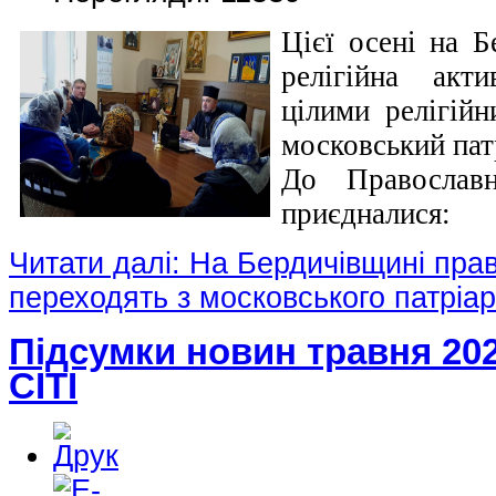
Цієї осені на Б
релігійна акти
цілими релігій
московський пат
До Православ
приєдналися:
Читати далі: На Бердичівщині пра
переходять з московського патріа
Підсумки новин травня 20
СІТІ