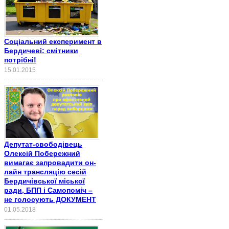
Соціальний експеримент в
Бердичеві: смітники
потрібні!
15.01.2015
Депутат-свободівець
Олексій Побережний
вимагає запровадити он-
лайн трансляцію сесій
Бердичівської міської
ради, БПП і Самопоміч –
не голосують ДОКУМЕНТ
01.05.2018