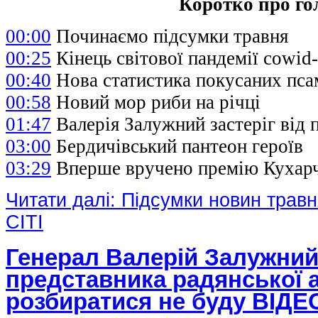
Коротко про го
00:00
Починаємо підсумки травня
00:25
Кінець світової пандемії cowid
00:40
Нова статистика покусаних пса
00:58
Новий мор риби на річці
01:47
Валерія Залужний застеріг від
03:00
Бердичівський пантеон героїв
03:29
Вперше вручено премію Кухар
Читати далі: Підсумки новин травн
СІТІ
Генерал Валерій Залужний
представника радянської а
розбиратися не буду ВІДЕ