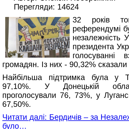
Перегляди: 14624
32 років т
референдумі бу
незалежність У
президента Укр
голосуванні 
громадян. Із них - 90,32% сказали 
Найбільша підтримка була у Те
97,10%. У Донецькій обла
проголосували 76, 73%, у Луганс
67,50%.
Читати далі: Бердичів – за Незале
було…