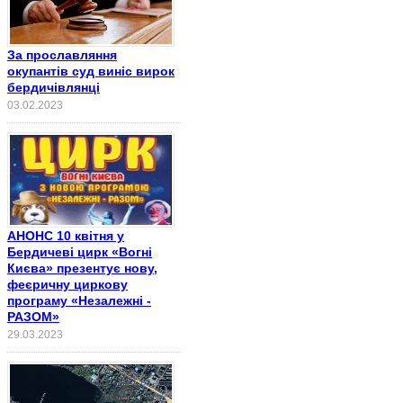
За прославляння
окупантів суд виніс вирок
бердичівлянці
03.02.2023
АНОНС 10 квітня у
Бердичеві цирк «Вогні
Києва» презентує нову,
феєричну циркову
програму «Незалежні -
РАЗОМ»
29.03.2023