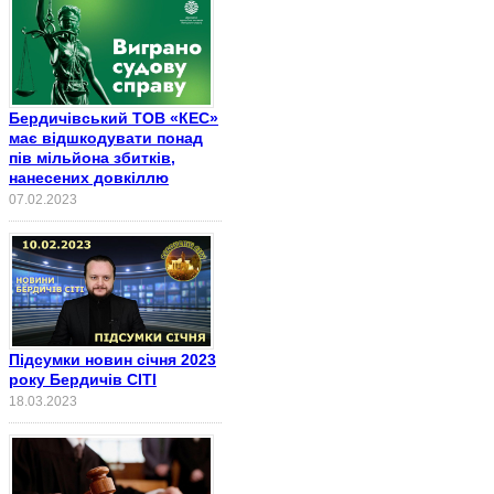
Бердичівський ТОВ «КЕС»
має відшкодувати понад
пів мільйона збитків,
нанесених довкіллю
07.02.2023
Підсумки новин січня 2023
року Бердичів СІТІ
18.03.2023