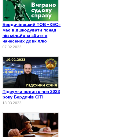
Бердичівський ТОВ «КЕС»
має відшкодувати понад
пів мільйона збитків,
нанесених довкіллю
07.02.2023
Підсумки новин січня 2023
року Бердичів СІТІ
18.03.2023