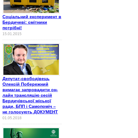
Соціальний експеримент в
Бердичеві: смітники
потрібні!
15.01.2015
Депутат-свободівець
Олексій Побережний
вимагає запровадити он-
лайн трансляцію сесій
Бердичівської міської
ради, БПП і Самопоміч –
не голосують ДОКУМЕНТ
01.05.2018