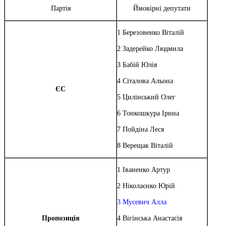
Партія
Ймовірні депутати
1 Березовенко Віталій
2 Задерейко Людмила
3 Бабій Юлія
4 Сіталова Альона
ЄС
5 Цилінський Олег
6 Тонкошкура Ірина
7 Пойдіна Леся
8 Верещак Віталій
1 Іваненко Артур
2 Ніколаєнко Юрій
3 Мусевич Алла
Пропозиція
4 Вігінська Анастасія