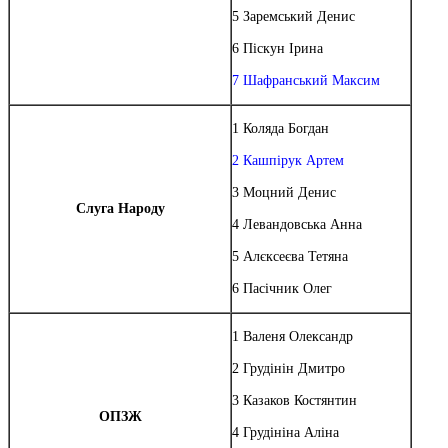
5 Заремський Денис
6 Піскун Ірина
7 Шафранський Максим
1 Коляда Богдан
2 Кашпірук Артем
3 Моцний Денис
Слуга Народу
4 Левандовська Анна
5 Алєксеєва Тетяна
6 Пасічник Олег
1 Валеня Олександр
2 Грудінін Дмитро
3 Казаков Костянтин
ОПЗЖ
4 Грудініна Аліна