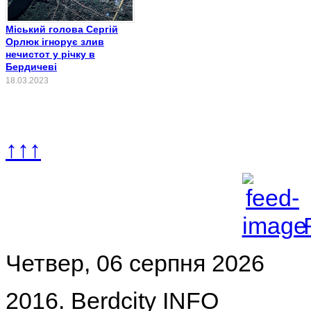
Міський голова Сергій
Орлюк ігнорує злив
нечистот у річку в
Бердичеві
18.03.2023
↑↑↑
Четвер, 06 серпня 2026
2016. Berdcity INFO