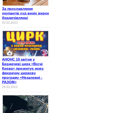
За прославляння
окупантів суд виніс вирок
бердичівлянці
03.02.2023
АНОНС 10 квітня у
Бердичеві цирк «Вогні
Києва» презентує нову,
феєричну циркову
програму «Незалежні -
РАЗОМ»
29.03.2023