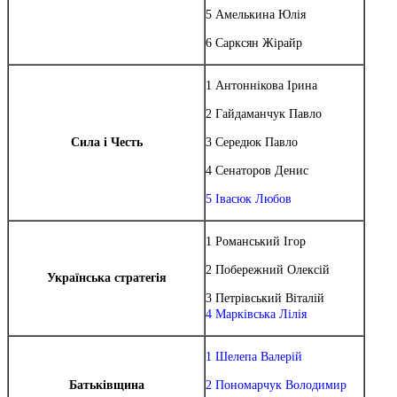
5 Амелькина Юлія
6 Сарксян Жірайр
1 Антоннікова Ірина
2 Гайдаманчук Павло
Сила і Честь
3 Середюк Павло
4 Сенаторов Денис
5 Івасюк Любов
1 Романський Ігор
2 Побережний Олексій
Українська стратегія
3 Петрівський Віталій
4 Марківська Лілія
1 Шелепа Валерій
Батьківщина
2 Пономарчук Володимир